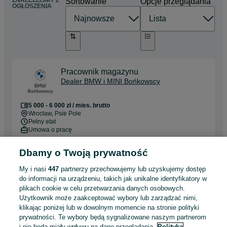
Sortowanie
Opcje przeglądania
OGŁOSZENIA
Pracownik magazynu
Dealer BMW i MINI Bońkowscy
5 000 - 6 000 zł / mies. brutto
Wrocław
, Psie Pole
Pełny etat
Umowa o pracę
Odpowiednie doświadczenie zawodowe
Dbamy o Twoją prywatność
Odświeżono dzisiaj o 07:10
My i nasi
447
partnerzy przechowujemy lub uzyskujemy dostęp
do informacji na urządzeniu, takich jak unikalne identyfikatory w
plikach cookie w celu przetwarzania danych osobowych.
Użytkownik może zaakceptować wybory lub zarządzać nimi,
Mechanik samochodowy (K/M)
klikając poniżej lub w dowolnym momencie na stronie polityki
Dealer BMW i MINI Bońkowscy
prywatności. Te wybory będą sygnalizowane naszym partnerom
i nie będą miały wpływu na dane przeglądania.
Polityka