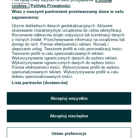
8 000 - 10 000 zł / mies. brutto
cookies,
Polityka Prywatności
Piła
Wraz z naszymi partnerami przetwarzamy dane w celu
Pełny etat
zapewnienia:
Umowa o pracę
Użycie dokładnych danych geolokalizacyjnych. Aktywne
Odpowiednie doświadczenie zawodowe
skanowanie charakterystyki urządzenia do celów identyfikacji.
Rozumienie odbiorców dzięki statystyce lub kombinacji danych
z różnych źródeł. Przechowywanie informacji na urządzeniu lub
06 sierpnia 2026
dostęp do nich. Pomiar efektywności reklam. Rozwój i
ulepszanie usług. Tworzenie profili w celu personalizacji treści.
Tworzenie profili w celu spersonalizowanych reklam.
Wykorzystywanie ograniczonych danych do wyboru reklam.
Wykorzystywanie ograniczonych danych do wyboru treści.
Pomiar efektywności treści. Wykorzystanie profili do wyboru
spersonalizowanych reklam. Wykorzystywanie profili w celu
doboru spersonalizowanych treści.
Lista partnerów (dostawców)
Akceptuj wszystkie
Akceptuj niezbędne
Zadzwoń / SMS
Ustaw preferencje